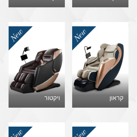
קראון
ויקטור