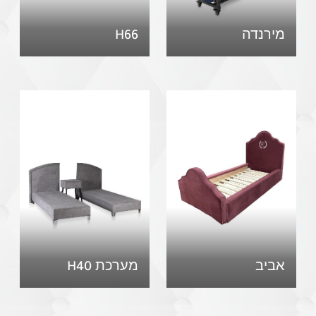
מירנדה
H66
אביב
מערכת H40