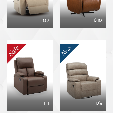
פולו
קנרי
ג'סי
דוד