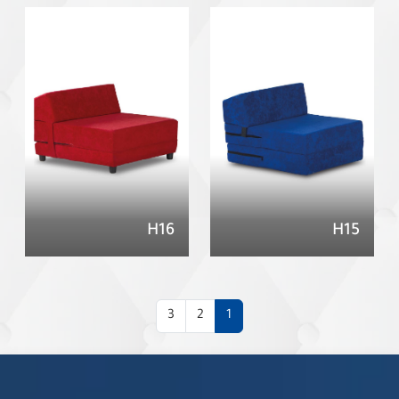
H16
H15
3
2
1