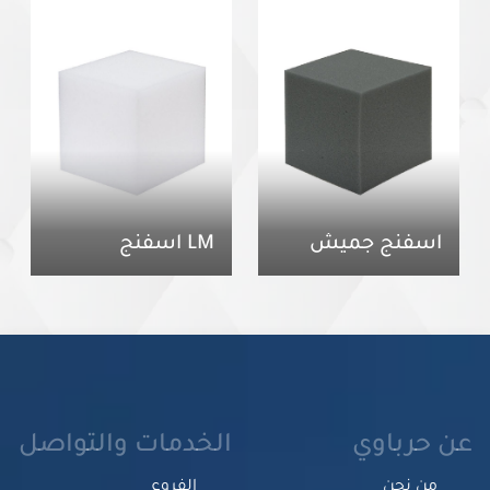
اسفنج جميش
LM اسفنج
عن حرباوي
الخدمات والتواصل
من نحن
الفروع