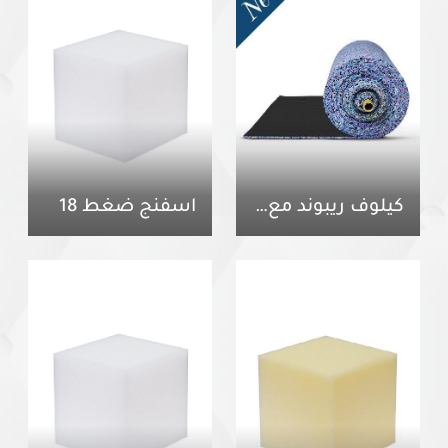
كيلوف ريبوند مع بطانة
اسفنج ضغط 18