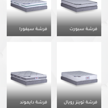
فرشة سبورت
فرشة سيفورا
فرشة توينز رويال
فرشة دايموند