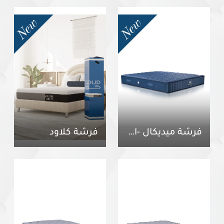
فرشة ميديكال -الاصدار الجديد
فرشة كلاود