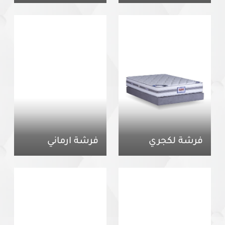
فرشة لكجري
فرشة ارماني