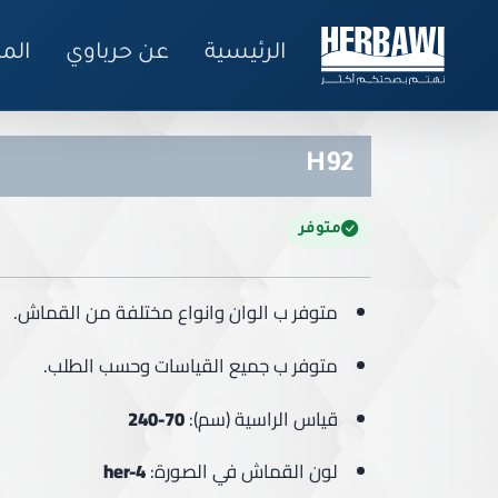
الرئيسية
عن حرباوي
الم
H92
متوفر
متوفر ب الوان وانواع مختلفة من القماش.
متوفر ب جميع القياسات وحسب الطلب.
قياس الراسية (سم):
70-24
0
لون القماش في الصورة:
her-4