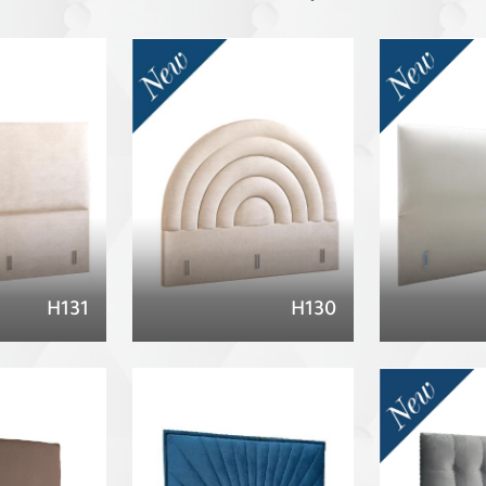
H131
H130