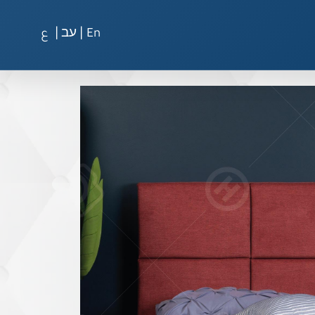
|
|
En
עב
ع