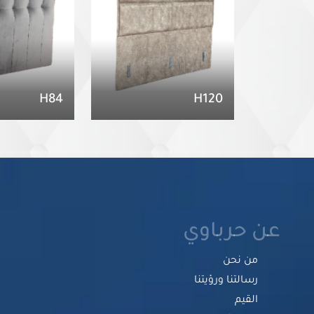
H84
H120
عن حرباوي
من نحن
رسالتنا ورؤيتنا
القيم