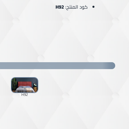
كود المنتج:
H92
H92