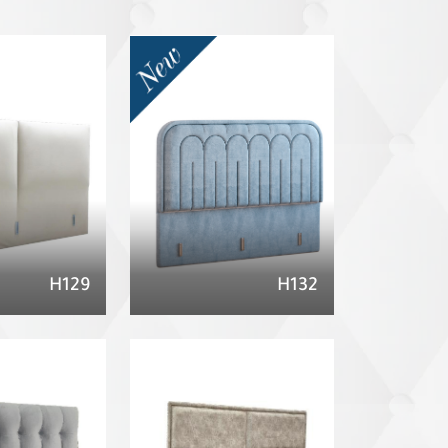
H129
H132