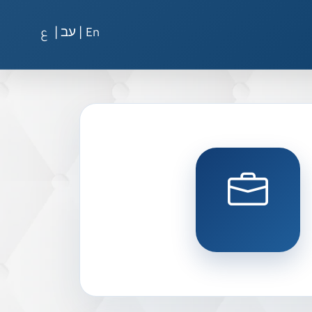
|
|
En
עב
ع