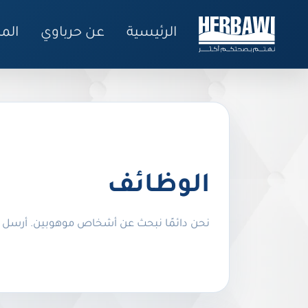
الرئيسية
عن حرباوي
الم
الوظائف
نحن دائمًا نبحث عن أشخاص موهوبين. أرسل طل