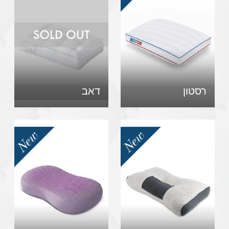
רסטון
דאב