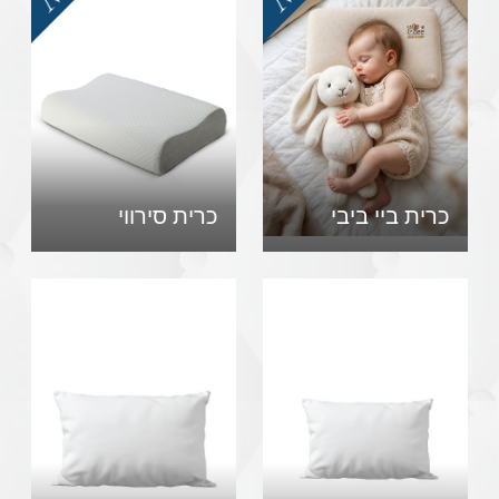
כרית ביי ביבי
כרית סירווי