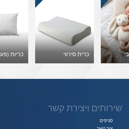
בי
כרית סירווי
כריות (פעוט 3
שירותים ויצירת קשר
סניפים