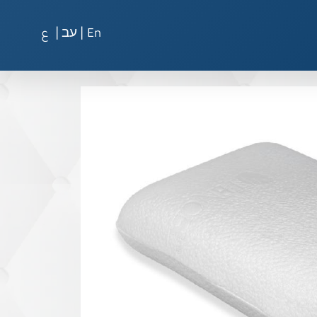
|
|
En
עב
ع