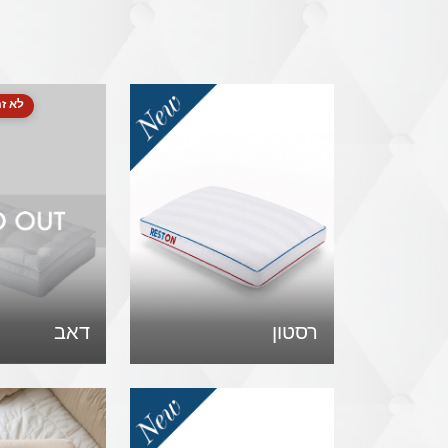
לא זמ
רסטון
דאב