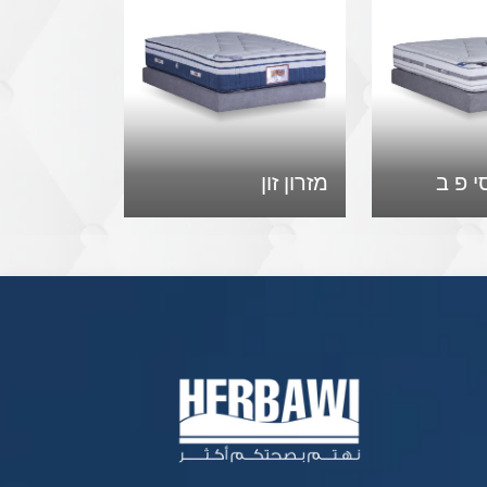
י פ ב
מזרון זון