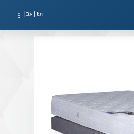
|
|
En
עב
ع