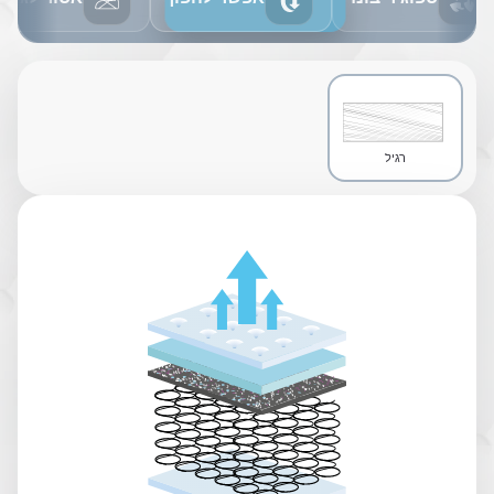
ספוג ריבונד
אפשר להפוך
אסור לגהץ
רגיל