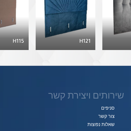
H115
H121
שירותים ויצירת קשר
סניפים
צור קשר
שאלות נפוצות