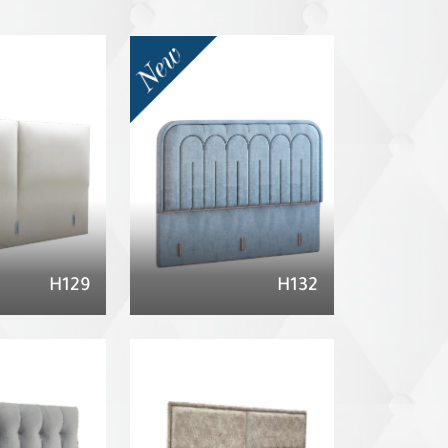
H129
H132