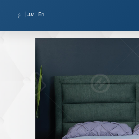
|
|
En
עב
ع