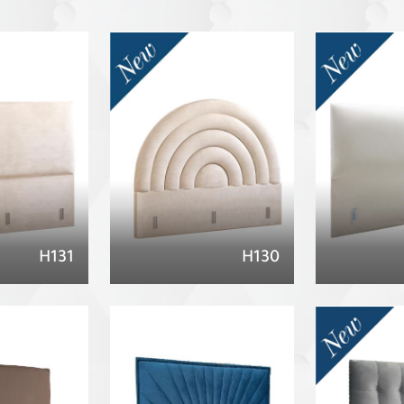
H131
H130