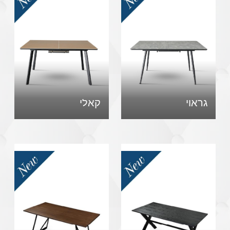
גראוי
קאלי