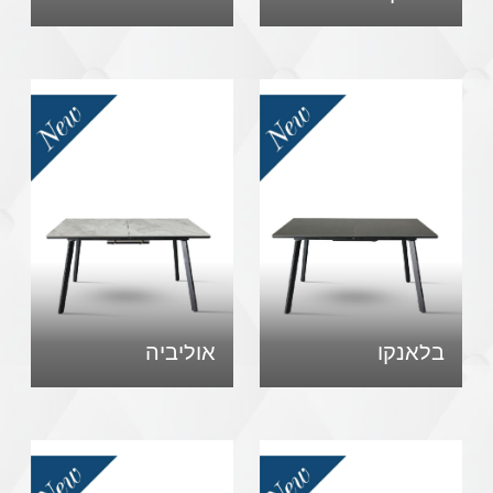
בלאנקו
אוליביה