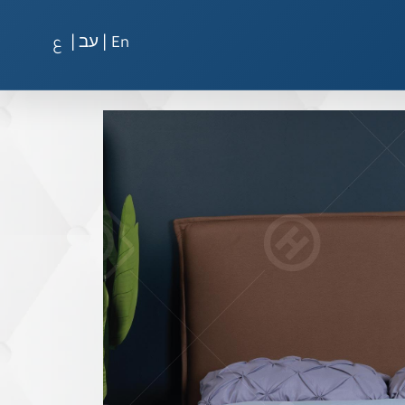
|
|
En
עב
ع