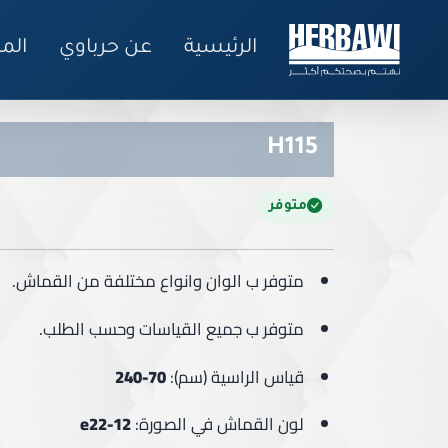
الرئيسية
عن حرباوي
الم
H115
متوفر
متوفر ب الوان وانواع مختلفة من القماش.
متوفر ب جميع القياسات وحسب الطلب.
قياس الراسية (سم):
70-24
0
لون القماش في الصورة:
e22-12