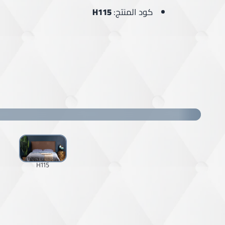
كود المنتج:
H115
H115