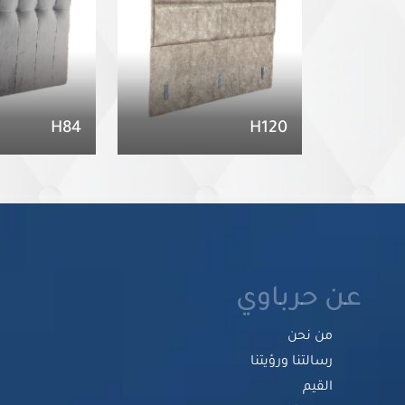
H84
H120
عن حرباوي
من نحن
رسالتنا ورؤيتنا
القيم