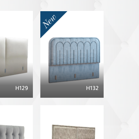
H129
H132