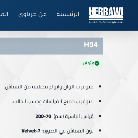
الرئيسية
عن حرباوي
الم
H94
متوفر
متوفر ب الوان وانواع مختلفة من القماش.
متوفر ب جميع القياسات وحسب الطلب.
قياس الراسية (سم):
70-20
0
لون القماش في الصورة:
Velvet-7