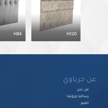
H84
H120
عن حرباوي
من نحن
رسالتنا ورؤيتنا
القيم