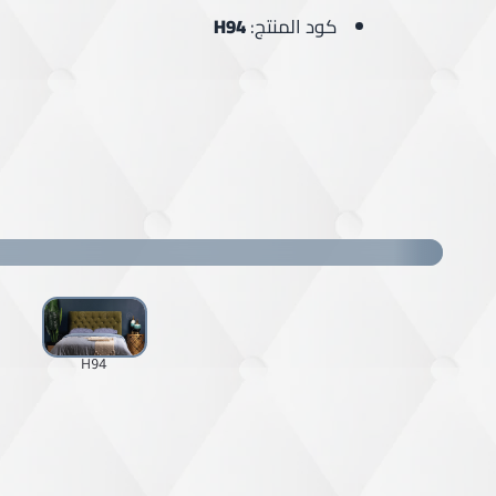
كود المنتج:
H94
H94