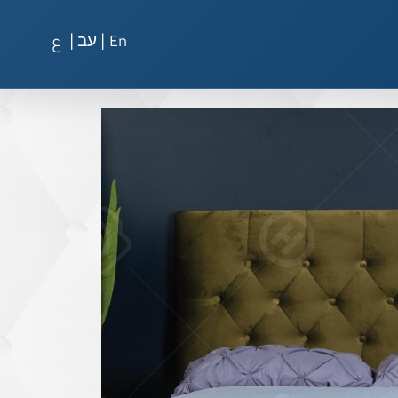
|
|
En
עב
ع