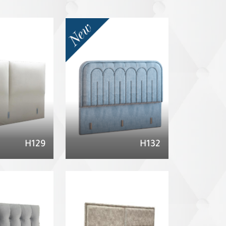
H129
H132