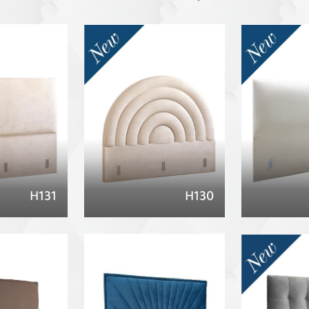
H131
H130