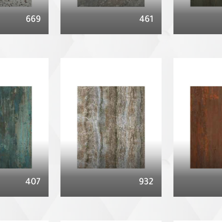
669
461
407
932