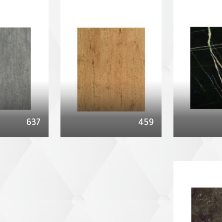
637
459