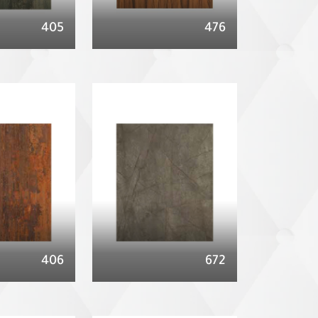
405
476
406
672