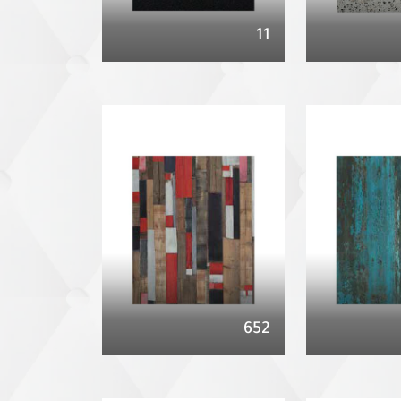
11
652