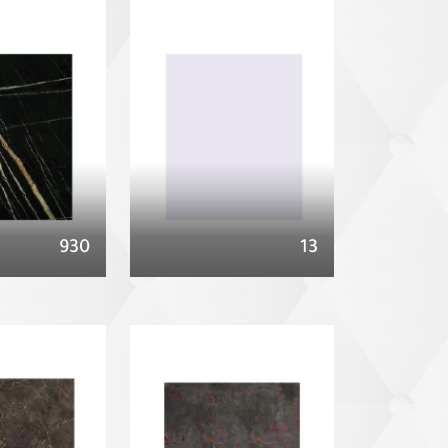
930
13