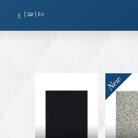
|
|
En
עב
ع